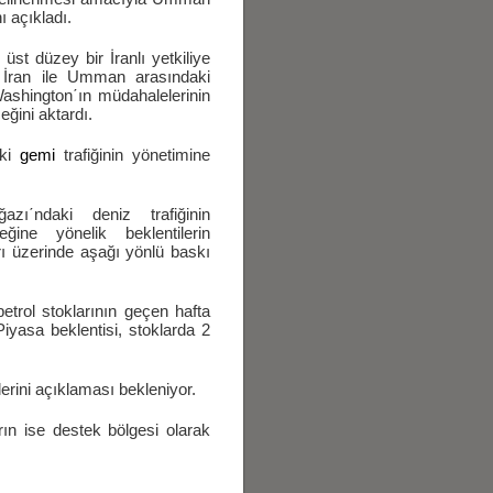
ı açıkladı.
üst düzey bir İranlı yetkiliye
" İran ile Umman arasındaki
ashington΄ın müdahalelerinin
ğini aktardı.
aki
gemi
trafiğinin yönetimine
ı΄ndaki deniz trafiğinin
eğine yönelik beklentilerin
rı üzerinde aşağı yönlü baskı
etrol stoklarının geçen hafta
Piyasa beklentisi, stoklarda 2
erini açıklaması bekleniyor.
rın ise destek bölgesi olarak