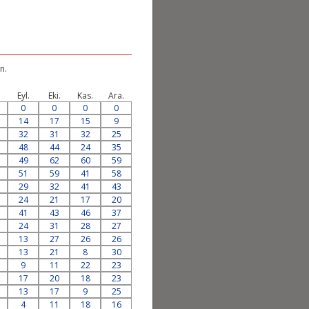
n.
.
Eyl.
Eki.
Kas.
Ara.
0
0
0
0
14
17
15
9
32
31
32
25
48
44
24
35
49
62
60
59
51
59
41
58
29
32
41
43
24
21
17
20
41
43
46
37
24
31
28
27
13
27
26
26
13
21
8
30
9
11
22
23
17
20
18
23
13
17
9
25
4
11
18
16