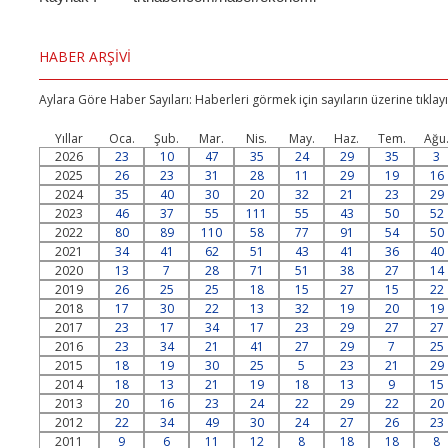
HABER ARŞİVİ
Aylara Göre Haber Sayıları: Haberleri görmek için sayıların üzerine tıklayı
Yıllar
Oca.
Şub.
Mar.
Nis.
May.
Haz.
Tem.
Ağu
2026
23
10
47
35
24
29
35
3
2025
26
23
31
28
11
29
19
16
2024
35
40
30
20
32
21
23
29
2023
46
37
55
111
55
43
50
52
2022
80
89
110
58
77
91
54
50
2021
34
41
62
51
43
41
36
40
2020
13
7
28
71
51
38
27
14
2019
26
25
25
18
15
27
15
22
2018
17
30
22
13
32
19
20
19
2017
23
17
34
17
23
29
27
27
2016
23
34
21
41
27
29
7
25
2015
18
19
30
25
5
23
21
29
2014
18
13
21
19
18
13
9
15
2013
20
16
23
24
22
29
22
20
2012
22
34
49
30
24
27
26
23
2011
9
6
11
12
8
18
18
8