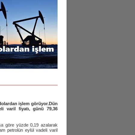
1 dolardan işlem görüyor.Dün
i varil fiyatı, günü 79,36
nışa göre yüzde 0,19 azalarak
 petrolün eylül vadeli varil