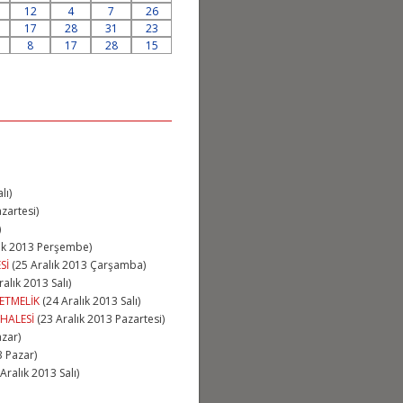
12
4
7
26
17
28
31
23
8
17
28
15
lı)
zartesi)
)
ık 2013 Perşembe)
Sİ
(25 Aralık 2013 Çarşamba)
ralık 2013 Salı)
ETMELİK
(24 Aralık 2013 Salı)
İHALESİ
(23 Aralık 2013 Pazartesi)
azar)
3 Pazar)
Aralık 2013 Salı)