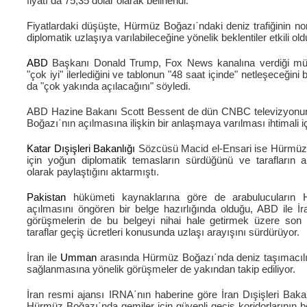
fiyatı da 75,35 dolar olarak belirlendi.
Fiyatlardaki düşüşte, Hürmüz Boğazı΄ndaki deniz trafiğinin n
diplomatik uzlaşıya varılabileceğine yönelik beklentiler etkili old
ABD
Başkanı Donald Trump, Fox News kanalına verdiği mü
"çok iyi" ilerlediğini ve tablonun "48 saat içinde" netleşeceğin
da "çok yakında açılacağını" söyledi.
ABD Hazine Bakanı Scott Bessent de dün CNBC televizyonun
Boğazı΄nın açılmasına ilişkin bir anlaşmaya varılması ihtimali iç
Katar
Dışişleri Bakanlığı
Sözcüsü Macid el-Ensari ise Hürmüz 
için yoğun diplomatik temasların sürdüğünü ve tarafların an
olarak paylaştığını aktarmıştı.
Pakistan
hükümeti kaynaklarına göre de arabulucuların 
açılmasını öngören bir belge hazırlığında olduğu, ABD ile İr
görüşmelerin de bu belgeyi nihai hale getirmek üzere son aş
taraflar geçiş ücretleri konusunda uzlaşı arayışını sürdürüyor.
İran ile
Umman
arasında Hürmüz Boğazı΄nda deniz taşımacılığ
sağlanmasına yönelik görüşmeler de yakından takip ediliyor.
İran resmi ajansı IRNA΄nın haberine göre İran Dışişleri Bak
Hürmüz Boğazı΄nda gemiler için güvenli geçiş koridorlarının