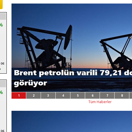
%
%
1
2
3
4
5
6
7
8
Tüm Haberler