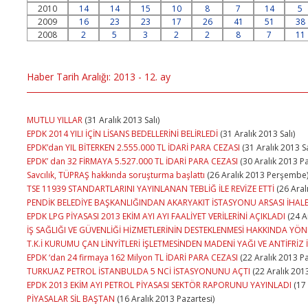
2010
14
14
15
10
8
7
14
5
2009
16
23
23
17
26
41
51
38
2008
2
5
3
2
2
8
7
11
Haber Tarih Aralığı: 2013 - 12. ay
MUTLU YILLAR
(31 Aralık 2013 Salı)
EPDK 2014 YILI İÇİN LİSANS BEDELLERİNİ BELİRLEDİ
(31 Aralık 2013 Salı)
EPDK’dan YIL BİTERKEN 2.555.000 TL İDARİ PARA CEZASI
(31 Aralık 2013 Sa
EPDK’ dan 32 FİRMAYA 5.527.000 TL İDARİ PARA CEZASI
(30 Aralık 2013 Pa
Savcılık, TÜPRAŞ hakkında soruşturma başlattı
(26 Aralık 2013 Perşembe
TSE 11939 STANDARTLARINI YAYINLANAN TEBLİĞ İLE REVİZE ETTİ
(26 Aral
PENDİK BELEDİYE BAŞKANLIĞINDAN AKARYAKIT İSTASYONU ARSASI İHALE
EPDK LPG PİYASASI 2013 EKİM AYI AYI FAALİYET VERİLERİNİ AÇIKLADI
(24 A
İŞ SAĞLIĞI VE GÜVENLİĞİ HİZMETLERİNİN DESTEKLENMESİ HAKKINDA YÖN
T.K.İ KURUMU ÇAN LİNYİTLERİ İŞLETMESİNDEN MADENİ YAĞI VE ANTİFRİZ 
EPDK ‘dan 24 firmaya 162 Milyon TL İDARİ PARA CEZASI
(22 Aralık 2013 P
TURKUAZ PETROL İSTANBULDA 5 NCİ İSTASYONUNU AÇTI
(22 Aralık 201
EPDK 2013 EKİM AYI PETROL PİYASASI SEKTÖR RAPORUNU YAYINLADI
(17 
PİYASALAR SİL BAŞTAN
(16 Aralık 2013 Pazartesi)