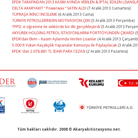
EPDK TARAFINDAN 2013 KASIM AYINDA VERİLEN & İPTAL EDİLEN LİSANSL
DELTA AKARYAKIT “ Powerwax “ SATIN ALDI
(7 Aralık 2013 Cumartesi)
TÜPRAŞA İKİNCİ İNCELEME
(6 Aralık 2013 Cuma)
TÜRKİYE PETROLLERİNDEN MOTİVASYON ÇEKİ
(5 Aralık 2013 Perşembe)
TPPD, e-öğrenme ile sektörde bir ilki gerçekleştirdi
(5 Aralık 2013 Perşe
AKYÜREK HOLDİNG PETROL İSTASYONLARINI PORTFÖYÜNDEN ÇIKARDI
(5
EPDK’dan Ekim – Kasım Aylarında Verilen Lisanlar
(4 Aralık 2013 Çarşamb
5.000 lt Yukarı Kaçakçılık Yapanalar Kamuoyu İle Paylaşılacak
(3 Aralık 201
EPDK ‘dan 2.078.881 TL İDARİ PARA CEZASI
(2 Aralık 2013 Pazartesi)
Tüm hakları saklıdır. 2008 © Akaryakitistasyonu.net.