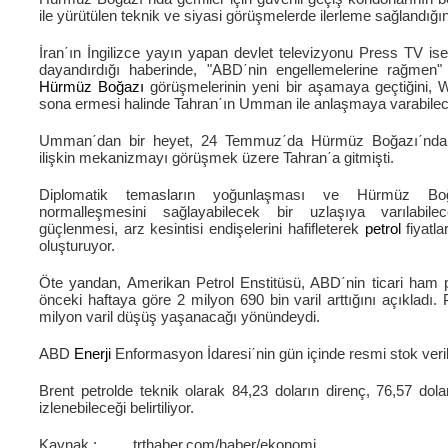
ile yürütülen teknik ve siyasi görüşmelerde ilerleme sağlandığın
İran΄ın İngilizce yayın yapan devlet televizyonu Press TV ise 
dayandırdığı haberinde, "ABD΄nin engellemelerine rağmen
Hürmüz Boğazı
görüşmelerinin yeni bir aşamaya geçtiğini, W
sona ermesi halinde Tahran΄ın Umman ile anlaşmaya varabilece
Umman΄dan bir heyet, 24 Temmuz΄da Hürmüz Boğazı΄nd
ilişkin mekanizmayı görüşmek üzere Tahran΄a gitmişti.
Diplomatik temasların yoğunlaşması ve Hürmüz Boğaz
normalleşmesini sağlayabilecek bir uzlaşıya varılabilec
güçlenmesi, arz kesintisi endişelerini hafifleterek
petrol
fiyatla
oluşturuyor.
Öte yandan, Amerikan Petrol Enstitüsü, ABD΄nin ticari ham p
önceki haftaya göre 2 milyon 690 bin varil arttığını açıkladı. 
milyon varil düşüş yaşanacağı yönündeydi.
ABD
Enerji
Enformasyon İdaresi΄nin gün içinde resmi stok veril
Brent petrolde teknik olarak 84,23 doların direnç, 76,57 dola
izlenebileceği belirtiliyor.
Kaynak : trthaber.com/haber/ekonomi