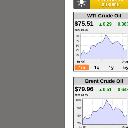
WTI Crude Oil
$75.51
▲0.29
0.38
2026.08.05
Brent Crude Oil
$79.96
▲0.51
0.64
2026.08.05