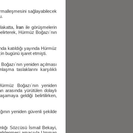
ormalleşmesini sağlayabilecek
u.
lakatta,
İran
ile görüşmelerin
i belirterek, Hürmüz Boğazı΄nın
da katıldığı yayında Hürmüz
in bugünü işaret etmişti.
Boğazı΄nın yeniden açılması
laşma taslaklarını karşılıklı
Hürmüz Boğazı΄nın yeniden
an arasında yürütülen dolaylı
amaya geldiği belirtilirken,
ının yeniden güvenli şekilde
anlığı Sözcüsü İsmail Bekayi,
 belirlenmesi amacıyla Umman