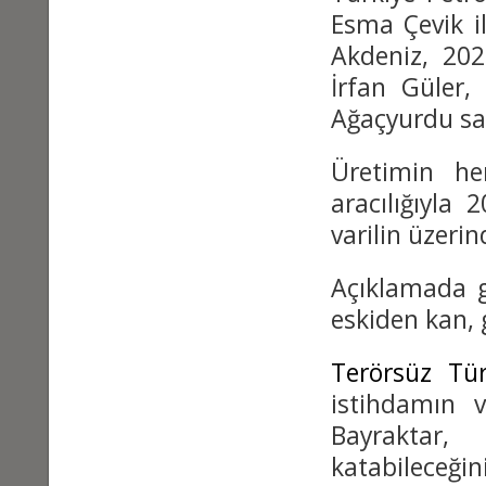
Esma Çevik i
Akdeniz, 202
İrfan Güler,
Ağaçyurdu sa
Üretimin he
aracılığıyla
varilin üzerin
Açıklamada g
eskiden kan, 
Terörsüz Tür
istihdamın 
Bayraktar, 
katabileceğin