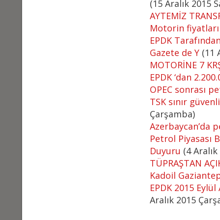
(15 Aralık 2015 Sa
AYTEMİZ TRANS
Motorin fiyatlar
EPDK Tarafından 
Gazete de Y
(11 
MOTORİNE 7 KRŞ
EPDK ‘dan 2.200.
OPEC sonrası pe
TSK sınır güvenli
Çarşamba)
Azerbaycan’da pe
Petrol Piyasası B
Duyuru
(4 Aralı
TÜPRAŞTAN AÇI
Kadoil Gaziantep
EPDK 2015 Eylül 
Aralık 2015 Çar