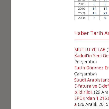
2011
9
6
2010
14
14
2009
16
23
2008
2
5
Haber Tarih Ara
MUTLU YILLAR
(
Kadoil’in Yeni 
Perşembe)
Fatih Dönmez En
Çarşamba)
Suudi Arabistan
E-fatura ve E-de
bildirildi.
(29 Aral
EPDK ‘dan 1.215.
a
(26 Aralık 2015