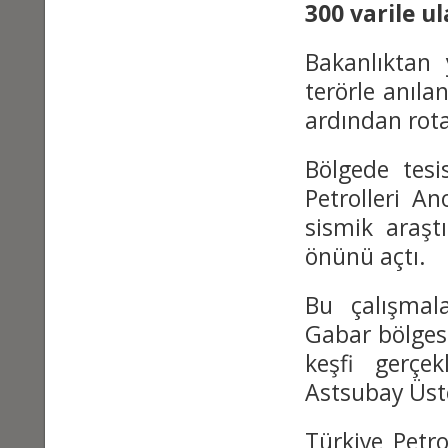
300 varile ul
Bakanlıktan
terörle anıla
ardından rota
Bölgede tesi
Petrolleri A
sismik araş
önünü açtı.
Bu çalışmala
Gabar bölges
keşfi gerçek
Astsubay Üstç
Türkiye Petr