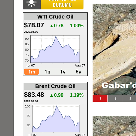
WTI Crude Oil
$78.07
▲0.78
1.00%
2026.08.06
Brent Crude Oil
$83.48
▲0.99
1.19%
1
2
3
2026.08.06