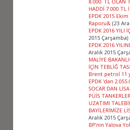
8.000. TL OLAN
HADDİ 7.000 TL 
EPDK 2015 Ekim Ay
Raporu&
(23 Ara
EPDK 2016 YILI 
2015 Çarşamba)
EPDK 2016 YILI
Aralık 2015 Çar
MALİYE BAKANLI
İÇİN TEBLİĞ TAS
Brent petrol 11 
EPDK ‘dan 2.055.
SOCAR DAN LİSA
PÜİS TANKERLER
UZATIMI TALEB
BAYİLERİMİZE L
Aralık 2015 Çar
BP’nin Yalova Yo