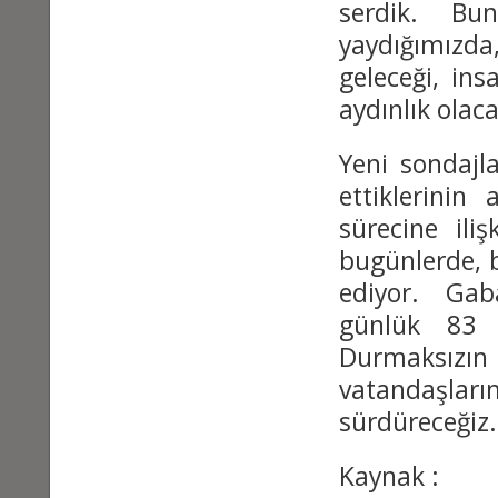
serdik. Bu
yaydığımızda
geleceği, ins
aydınlık olaca
Yeni sondajl
ettiklerinin
sürecine ili
bugünlerde, 
ediyor. Gaba
günlük 83 
Durmaksızı
vatandaşl
sürdüreceğiz
Kaynak : t