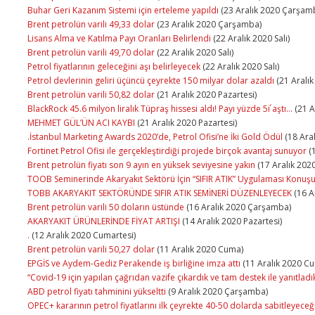
Buhar Geri Kazanım Sistemi için erteleme yapıldı
(23 Aralık 2020 Çarşam
Brent petrolün varili 49,33 dolar
(23 Aralık 2020 Çarşamba)
Lisans Alma ve Katılma Payı Oranları Belirlendi
(22 Aralık 2020 Salı)
Brent petrolün varili 49,70 dolar
(22 Aralık 2020 Salı)
Petrol fiyatlarının geleceğini aşı belirleyecek
(22 Aralık 2020 Salı)
Petrol devlerinin geliri üçüncü çeyrekte 150 milyar dolar azaldı
(21 Aralık
Brent petrolün varili 50,82 dolar
(21 Aralık 2020 Pazartesi)
BlackRock 45.6 milyon liralık Tüpraş hissesi aldı! Payı yüzde 5΄i aştı...
(21 A
MEHMET GÜL’ÜN ACI KAYBI
(21 Aralık 2020 Pazartesi)
.İstanbul Marketing Awards 2020’de, Petrol Ofisi’ne İki Gold Ödül
(18 Ara
Fortinet Petrol Ofisi ile gerçekleştirdiği projede birçok avantaj sunuyor
(
Brent petrolün fiyatı son 9 ayın en yüksek seviyesine yakın
(17 Aralık 202
TOOB Seminerinde Akaryakıt Sektörü İçin “SIFIR ATIK” Uygulaması Konuş
TOBB AKARYAKIT SEKTÖRÜNDE SIFIR ATIK SEMİNERİ DÜZENLEYECEK
(16 A
Brent petrolün varili 50 doların üstünde
(16 Aralık 2020 Çarşamba)
AKARYAKIT ÜRÜNLERİNDE FİYAT ARTIŞI
(14 Aralık 2020 Pazartesi)
.
(12 Aralık 2020 Cumartesi)
Brent petrolün varili 50,27 dolar
(11 Aralık 2020 Cuma)
EPGİS ve Aydem-Gediz Perakende iş birliğine imza attı
(11 Aralık 2020 C
“Covid-19 için yapılan çağrıdan vazife çıkardık ve tam destek ile yanıtladı
ABD petrol fiyatı tahminini yükseltti
(9 Aralık 2020 Çarşamba)
OPEC+ kararının petrol fiyatlarını ilk çeyrekte 40-50 dolarda sabitleyece