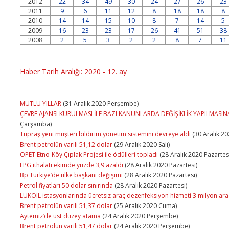
2012
22
34
49
30
24
27
26
23
2011
9
6
11
12
8
18
18
8
2010
14
14
15
10
8
7
14
5
2009
16
23
23
17
26
41
51
38
2008
2
5
3
2
2
8
7
11
Haber Tarih Aralığı: 2020 - 12. ay
MUTLU YILLAR
(31 Aralık 2020 Perşembe)
ÇEVRE AJANSI KURULMASI İLE BAZI KANUNLARDA DEĞİŞİKLİK YAPILMASI
Çarşamba)
Tüpraş yeni müşteri bildirim yönetim sistemini devreye aldı
(30 Aralık 2
Brent petrolün varili 51,12 dolar
(29 Aralık 2020 Salı)
OPET Etno-Köy Çıplak Projesi ile ödülleri topladı
(28 Aralık 2020 Pazartes
LPG ithalatı ekimde yüzde 3,9 azaldı
(28 Aralık 2020 Pazartesi)
Bp Türkiye’de ülke başkanı değişimi
(28 Aralık 2020 Pazartesi)
Petrol fiyatları 50 dolar sınırında
(28 Aralık 2020 Pazartesi)
LUKOIL istasyonlarında ücretsiz araç dezenfeksiyon hizmeti 3 milyon arac
Brent petrolün varili 51,37 dolar
(25 Aralık 2020 Cuma)
Aytemiz’de üst düzey atama
(24 Aralık 2020 Perşembe)
Brent petrolün varili 51,47 dolar
(24 Aralık 2020 Perşembe)