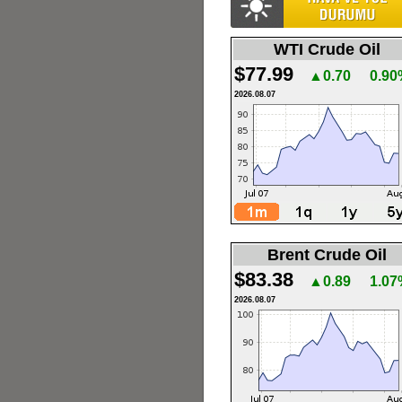
WTI Crude Oil
$77.99
▲0.70
0.90
2026.08.07
Brent Crude Oil
$83.38
▲0.89
1.07
2026.08.07