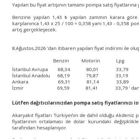
Yapılan bu fiyat artışının tamamı pompa satış fiyatlarına 
Benzine yapılan
1,43 ₺ yapılan zammın
karara gör
karşılanınca 1,43 x 25 / 100 = 0,358 yani 1,43 - 0,358 
artış gerçekleşecek.
8.Ağustos.2026 ’dan itibaren yapılan fiyat indirimi ile oluş
Benzin Motorin Lpg
İstanbul Avrupa 68,34 80,01 33,79
İstanbul
Anadolu 68,19 79,87 33,19
Ankara 69,31 81,14 33,89
İzmir 69,59 81,41 33,79 ’ dan satılm
Lütfen dağıtıcılarınızdan pompa satış fiyatlarınızı ist
Akaryakıt fiyatları Türkiye΄nin de dahil olduğu Akdeniz 
fiyatlarının ortalaması ile dolar kurundaki değişiklikl
tarafından hesaplanıyor.