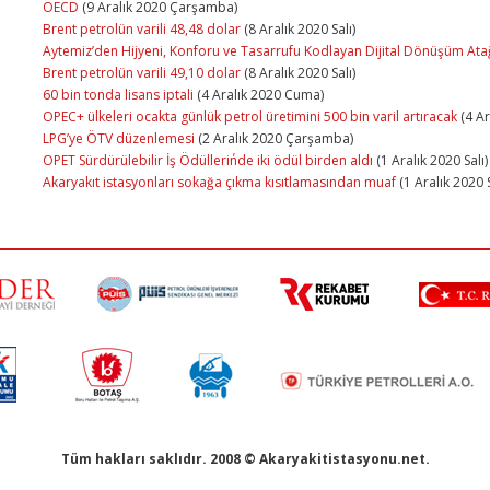
OECD
(9 Aralık 2020 Çarşamba)
Brent petrolün varili 48,48 dolar
(8 Aralık 2020 Salı)
Aytemiz’den Hijyeni, Konforu ve Tasarrufu Kodlayan Dijital Dönüşüm Ata
Brent petrolün varili 49,10 dolar
(8 Aralık 2020 Salı)
60 bin tonda lisans iptali
(4 Aralık 2020 Cuma)
OPEC+ ülkeleri ocakta günlük petrol üretimini 500 bin varil artıracak
(4 Ar
LPG’ye ÖTV düzenlemesi
(2 Aralık 2020 Çarşamba)
OPET Sürdürülebilir İş Ödülleri΄nde iki ödül birden aldı
(1 Aralık 2020 Salı)
Akaryakıt istasyonları sokağa çıkma kısıtlamasından muaf
(1 Aralık 2020 S
Tüm hakları saklıdır. 2008 © Akaryakitistasyonu.net.