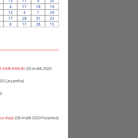
13
17
9
25
4
11
18
16
12
4
7
26
17
28
31
23
8
17
28
15
NA DAİR KANUN
(30 Aralık 2020
020 Çarşamba)
i)
a ulaştı
(28 Aralık 2020 Pazartesi)