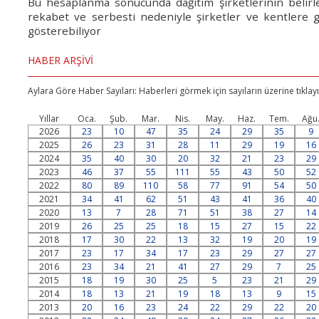
Bu hesaplanma sonucunda dağıtım şirketlerinin belirled
rekabet ve serbesti nedeniyle şirketler ve kentlere g
gösterebiliyor
HABER ARŞİVİ
Aylara Göre Haber Sayıları: Haberleri görmek için sayıların üzerine tıklayı
Yıllar
Oca.
Şub.
Mar.
Nis.
May.
Haz.
Tem.
Ağu
2026
23
10
47
35
24
29
35
9
2025
26
23
31
28
11
29
19
16
2024
35
40
30
20
32
21
23
29
2023
46
37
55
111
55
43
50
52
2022
80
89
110
58
77
91
54
50
2021
34
41
62
51
43
41
36
40
2020
13
7
28
71
51
38
27
14
2019
26
25
25
18
15
27
15
22
2018
17
30
22
13
32
19
20
19
2017
23
17
34
17
23
29
27
27
2016
23
34
21
41
27
29
7
25
2015
18
19
30
25
5
23
21
29
2014
18
13
21
19
18
13
9
15
2013
20
16
23
24
22
29
22
20