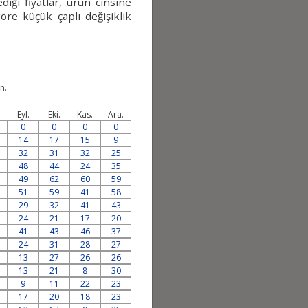
iği fiyatlar, ürün cinsine
öre küçük çaplı değişiklik
n.
.
Eyl.
Eki.
Kas.
Ara.
0
0
0
0
14
17
15
9
32
31
32
25
48
44
24
35
49
62
60
59
51
59
41
58
29
32
41
43
24
21
17
20
41
43
46
37
24
31
28
27
13
27
26
26
13
21
8
30
9
11
22
23
17
20
18
23