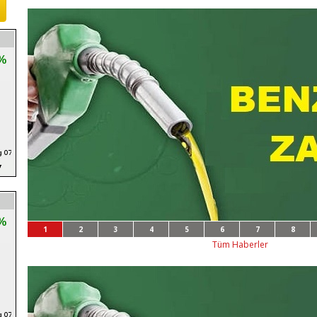
%
%
1
2
3
4
5
6
7
8
Tüm Haberler