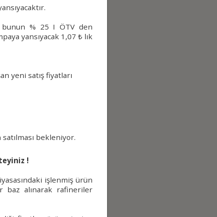
yansıyacaktır.
e bunun % 25 I ÖTV den
pompaya yansıyacak
1,07 ₺ lık
an yeni satış fiyatları
ası bekleniyor.
eyiniz !
piyasasındaki işlenmiş ürün
er baz alınarak rafineriler