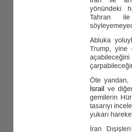
İran ile a
yönündeki h
Tahran ile
söyleyemeyece
Abluka yoluy
Trump, yine 
açabileceği
çarpabileceğin
Öte yandan, 
İsrail
ve diğer
gemilerin Hü
tasarıyı incele
yukarı hareket
İran Dışişle