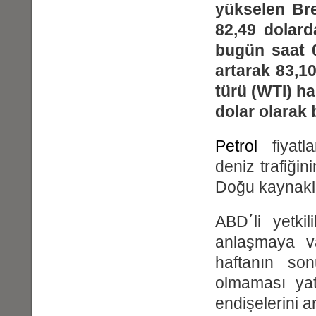
yükselen Bre
82,49 dolard
bugün saat 0
artarak 83,1
türü (WTI) ha
dolar olarak b
Petrol
fiyatla
deniz trafiğin
Doğu kaynaklı 
ABD΄li yetkil
anlaşmaya va
haftanın s
olmaması yatı
endişelerini ar