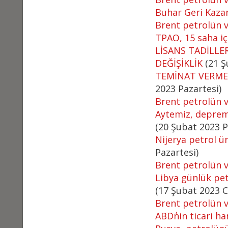
Buhar Geri Kazan
Brent petrolün va
TPAO, 15 saha iç
LİSANS TADİLLE
DEĞİŞİKLİK
(21 Ş
TEMİNAT VERME 
2023 Pazartesi)
Brent petrolün va
Aytemiz, deprem
(20 Şubat 2023 P
Nijerya petrol ü
Pazartesi)
Brent petrolün va
Libya günlük pet
(17 Şubat 2023 
Brent petrolün va
ABD΄nin ticari ha