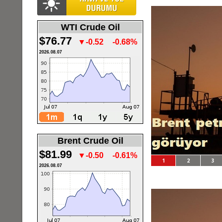
WTI Crude Oil
$76.77
▼-0.52
-0.68%
2026.08.07
Brent Crude Oil
$81.99
▼-0.50
-0.61%
1
2
3
2026.08.07