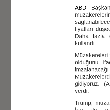
ABD
Başkan
müzakereleri
sağlanabilece
fiyatları düş
Daha fazla d
kullandı.
Müzakereleri y
olduğunu i
imzalanacağı
Müzakereler
gidiyoruz. (A
verdi.
Trump, müza