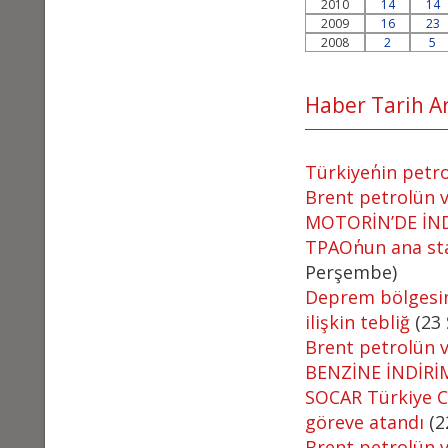
2010
14
14
2009
16
23
2008
2
5
Haber Tarih Ara
Türkiye΄nin petro
Brent petrolün va
MOTORİN’DE İN
TPAO΄nun ana sta
Perşembe)
Deprem bölgesin
ilişkin tebliğ
(23
Brent petrolün va
BENZİNE İNDİRİ
SOCAR Türkiye C
göreve atandı
(2
Brent petrolün va