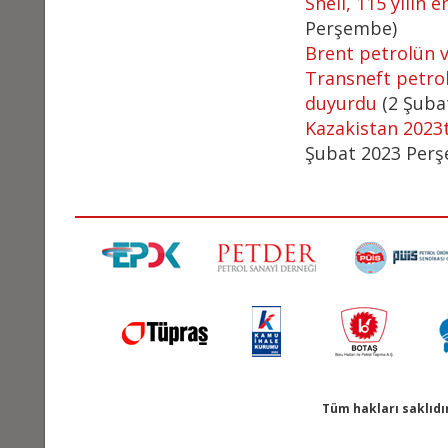
Shell, 115 yılın 
Perşembe)
Brent petrolün va
Transneft petrol
duyurdu
(2 Şuba
Kazakistan 2023΄
Şubat 2023 Per
Tüm hakları saklıdı