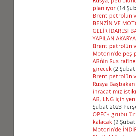
Rusya, petrolünü
planlıyor
(14 Şub
Brent petrolün va
BENZİN VE MOT
GELİR İDARESİ 
YAPILAN AKARYA
Brent petrolün va
Motorin’de peş p
AB΄nin Rus rafine
girecek
(2 Şubat
Brent petrolün va
Rusya Başbakan 
ihracatımız istik
AB, LNG için yen
Şubat 2023 Per
OPEC+ grubu ‘üre
kalacak
(2 Şubat
Motorin’de İNDİ