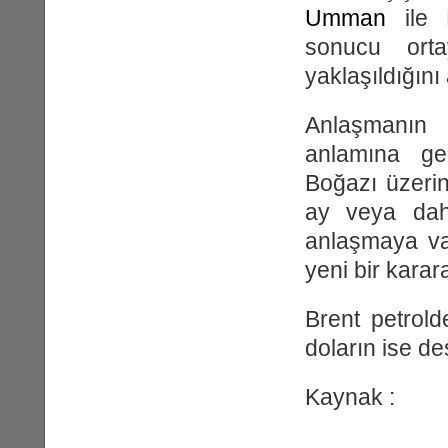
Umman
ile 
sonucu ort
yaklaşıldığını 
Anlaşmanın
anlamına ge
Boğazı üzerin
ay veya dah
anlaşmaya va
yeni bir karara
Brent petrold
doların ise des
Kaynak : tr