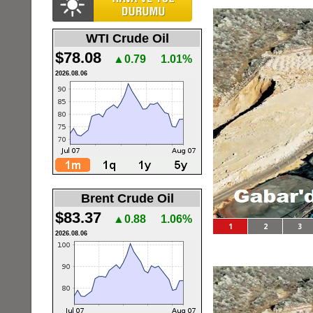
WTI Crude Oil
$78.08
▲0.79
1.01%
2026.08.06
Brent Crude Oil
$83.37
▲0.88
1.06%
1
2
3
2026.08.06