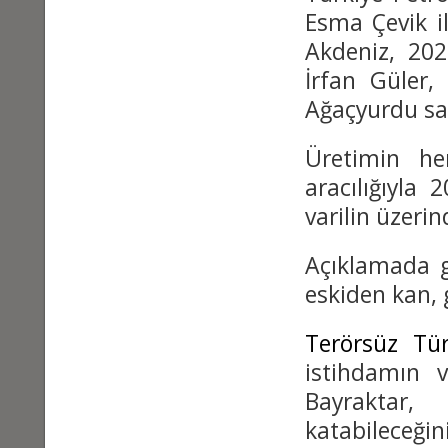
Esma Çevik i
Akdeniz, 202
İrfan Güler,
Ağaçyurdu sa
Üretimin he
aracılığıyla
varilin üzerin
Açıklamada g
eskiden kan, 
Terörsüz Tür
istihdamın 
Bayraktar, 
katabileceğin