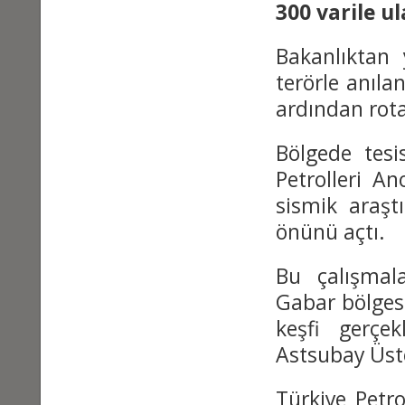
300 varile ul
Bakanlıktan
terörle anıla
ardından rota
Bölgede tesi
Petrolleri A
sismik araş
önünü açtı.
Bu çalışmala
Gabar bölges
keşfi gerçek
Astsubay Üstç
Türkiye Petr