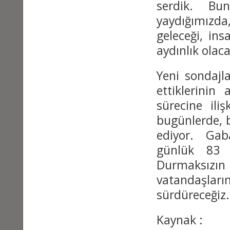
serdik. Bu
yaydığımızda
geleceği, ins
aydınlık olaca
Yeni sondajl
ettiklerinin
sürecine ili
bugünlerde, 
ediyor. Gaba
günlük 83 
Durmaksızı
vatandaşl
sürdüreceğiz
Kaynak : t