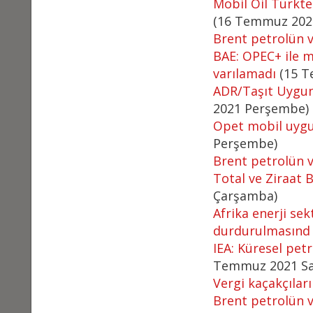
Mobil Oil Türk΄t
(16 Temmuz 202
Brent petrolün va
BAE: OPEC+ ile 
varılamadı
(15 T
ADR/Taşıt Uygunl
2021 Perşembe)
Opet mobil uygul
Perşembe)
Brent petrolün va
Total ve Ziraat
Çarşamba)
Afrika enerji sek
durdurulmasınd
IEA: Küresel petr
Temmuz 2021 Sal
Vergi kaçakçılar
Brent petrolün va