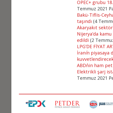
OPEC+ grubu 18.
Temmuz 2021 Pa
Bakü-Tiflis-Ceyh
taşındı
(4 Temmu
Akaryakıt sektör
Nijerya’da kamu 
edildi
(2 Temmuz
LPG’DE FİYAT AR
İran΄ın piyasay
kuvvetlendirece
ABD΄nin ham petr
Elektrikli şarj i
Temmuz 2021 P