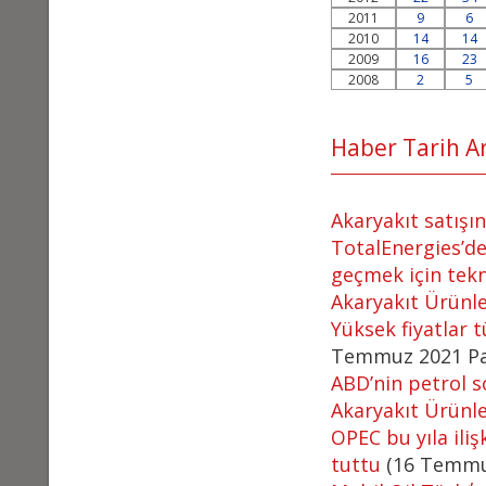
2011
9
6
2010
14
14
2009
16
23
2008
2
5
Haber Tarih Ara
Akaryakıt satış
TotalEnergies’de
geçmek için tek
Akaryakıt Ürünl
Yüksek fiyatlar t
Temmuz 2021 Pa
ABD’nin petrol so
Akaryakıt Ürünl
OPEC bu yıla ili
tuttu
(16 Temmu